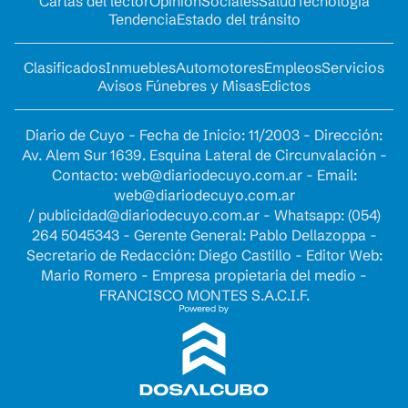
Cartas del lector
Opinion
Sociales
Salud
Tecnología
Tendencia
Estado del tránsito
Clasificados
Inmuebles
Automotores
Empleos
Servicios
Avisos Fúnebres y Misas
Edictos
Diario de Cuyo - Fecha de Inicio: 11/2003 - Dirección:
Av. Alem Sur 1639. Esquina Lateral de Circunvalación -
Contacto:
web@diariodecuyo.com.ar
- Email:
web@diariodecuyo.com.ar
/
publicidad@diariodecuyo.com.ar
-
Whatsapp: (054)
264 5045343 - Gerente General: Pablo Dellazoppa -
Secretario de Redacción: Diego Castillo - Editor Web:
Mario Romero - Empresa propietaria del medio -
FRANCISCO MONTES S.A.C.I.F.