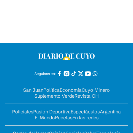
Seguinos en:
San Juan
Política
Economía
Cuyo Minero
Suplemento Verde
Revista OH
Policiales
Pasión Deportiva
Espectáculos
Argentina
El Mundo
Recetas
En las redes