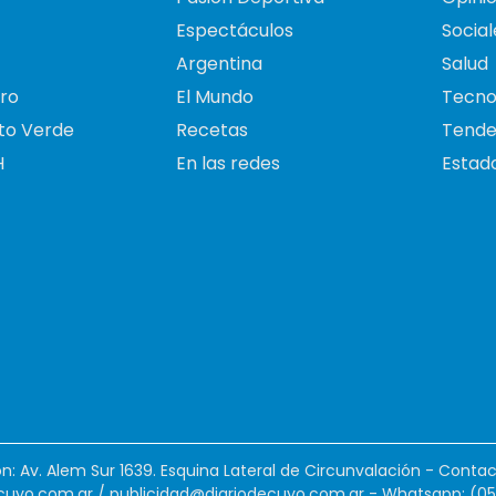
Espectáculos
Social
Argentina
Salud
ro
El Mundo
Tecno
to Verde
Recetas
Tende
H
En las redes
Estado
ión: Av. Alem Sur 1639. Esquina Lateral de Circunvalación - Contac
cuyo.com.ar
/
publicidad@diariodecuyo.com.ar
-
Whatsapp: (0