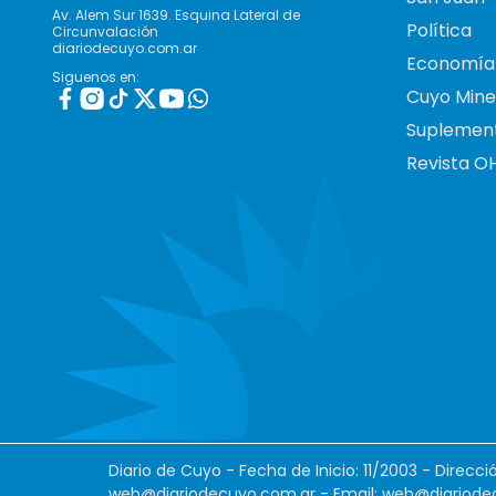
Av. Alem Sur 1639. Esquina Lateral de
Política
Circunvalación
diariodecuyo.com.ar
Economía
Siguenos en:
Cuyo Mine
Suplemen
Revista O
Diario de Cuyo - Fecha de Inicio: 11/2003 - Direcc
web@diariodecuyo.com.ar
- Email:
web@diariode