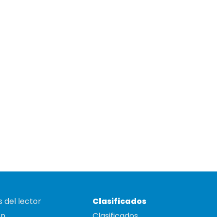
 del lector
Clasificados
on
Clasificados