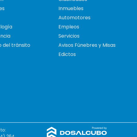
es
Inmuebles
Automotores
logía
Empleos
ncia
Servicios
 del tránsito
Avisos Fúnebres y Misas
Edictos
to:
54) 264