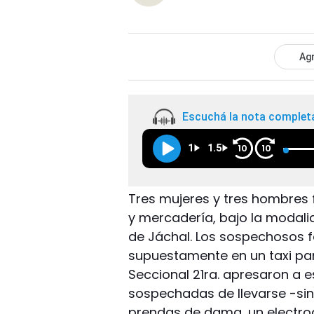
Agr
Escuchá la nota complet
1
1.5
10
10
Tres mujeres y tres hombres
y mercadería, bajo la modal
de Jáchal. Los sospechosos 
supuestamente en un taxi para
Seccional 21ra. apresaron a e
sospechadas de llevarse -sin 
prendas de dama, un electro