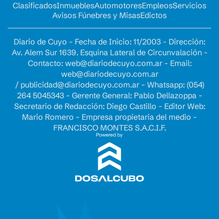
Clasificados
Inmuebles
Automotores
Empleos
Servicios
Avisos Fúnebres y Misas
Edictos
Diario de Cuyo - Fecha de Inicio: 11/2003 - Dirección:
Av. Alem Sur 1639. Esquina Lateral de Circunvalación -
Contacto:
web@diariodecuyo.com.ar
- Email:
web@diariodecuyo.com.ar
/
publicidad@diariodecuyo.com.ar
-
Whatsapp: (054)
264 5045343 - Gerente General: Pablo Dellazoppa -
Secretario de Redacción: Diego Castillo - Editor Web:
Mario Romero - Empresa propietaria del medio -
FRANCISCO MONTES S.A.C.I.F.