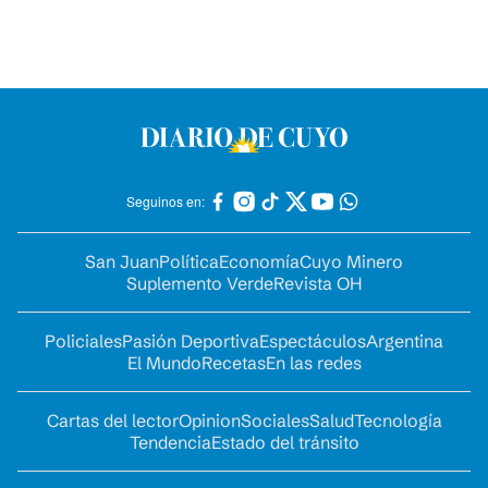
Seguinos en:
San Juan
Política
Economía
Cuyo Minero
Suplemento Verde
Revista OH
Policiales
Pasión Deportiva
Espectáculos
Argentina
El Mundo
Recetas
En las redes
Cartas del lector
Opinion
Sociales
Salud
Tecnología
Tendencia
Estado del tránsito