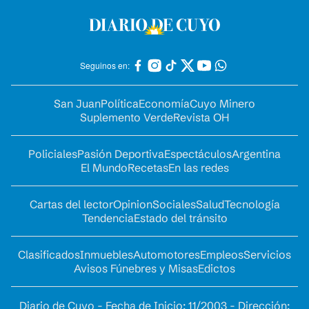
Seguinos en:
San Juan
Política
Economía
Cuyo Minero
Suplemento Verde
Revista OH
Policiales
Pasión Deportiva
Espectáculos
Argentina
El Mundo
Recetas
En las redes
Cartas del lector
Opinion
Sociales
Salud
Tecnología
Tendencia
Estado del tránsito
Clasificados
Inmuebles
Automotores
Empleos
Servicios
Avisos Fúnebres y Misas
Edictos
Diario de Cuyo - Fecha de Inicio: 11/2003 - Dirección: