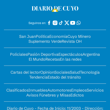
Seguinos en:
San Juan
Política
Economía
Cuyo Minero
Suplemento Verde
Revista OH
Policiales
Pasión Deportiva
Espectáculos
Argentina
El Mundo
Recetas
En las redes
Cartas del lector
Opinion
Sociales
Salud
Tecnología
Tendencia
Estado del tránsito
Clasificados
Inmuebles
Automotores
Empleos
Servicios
Avisos Fúnebres y Misas
Edictos
Diario de Cuyo - Fecha de Inicio: 11/2003 - Dirección: