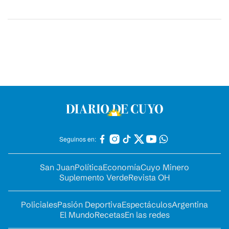
Seguinos en:
San Juan
Política
Economía
Cuyo Minero
Suplemento Verde
Revista OH
Policiales
Pasión Deportiva
Espectáculos
Argentina
El Mundo
Recetas
En las redes