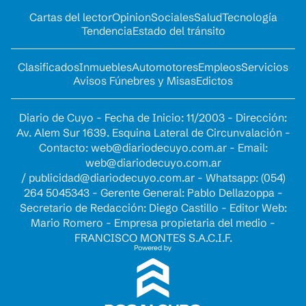
Cartas del lector
Opinion
Sociales
Salud
Tecnología
Tendencia
Estado del tránsito
Clasificados
Inmuebles
Automotores
Empleos
Servicios
Avisos Fúnebres y Misas
Edictos
Diario de Cuyo - Fecha de Inicio: 11/2003 - Dirección:
Av. Alem Sur 1639. Esquina Lateral de Circunvalación -
Contacto:
web@diariodecuyo.com.ar
- Email:
web@diariodecuyo.com.ar
/
publicidad@diariodecuyo.com.ar
-
Whatsapp: (054)
264 5045343 - Gerente General: Pablo Dellazoppa -
Secretario de Redacción: Diego Castillo - Editor Web:
Mario Romero - Empresa propietaria del medio -
FRANCISCO MONTES S.A.C.I.F.