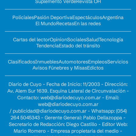
Suplemento Verde
Revista OH
Policiales
Pasión Deportiva
Espectáculos
Argentina
El Mundo
Recetas
En las redes
Cartas del lector
Opinion
Sociales
Salud
Tecnología
Tendencia
Estado del tránsito
Clasificados
Inmuebles
Automotores
Empleos
Servicios
Avisos Fúnebres y Misas
Edictos
Diario de Cuyo - Fecha de Inicio: 11/2003 - Dirección:
Av. Alem Sur 1639. Esquina Lateral de Circunvalación -
Contacto:
web@diariodecuyo.com.ar
- Email:
web@diariodecuyo.com.ar
/
publicidad@diariodecuyo.com.ar
-
Whatsapp: (054)
264 5045343 - Gerente General: Pablo Dellazoppa -
Secretario de Redacción: Diego Castillo - Editor Web:
Mario Romero - Empresa propietaria del medio -