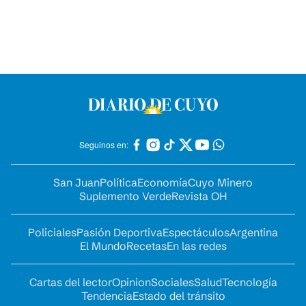
Seguinos en:
San Juan
Política
Economía
Cuyo Minero
Suplemento Verde
Revista OH
Policiales
Pasión Deportiva
Espectáculos
Argentina
El Mundo
Recetas
En las redes
Cartas del lector
Opinion
Sociales
Salud
Tecnología
Tendencia
Estado del tránsito