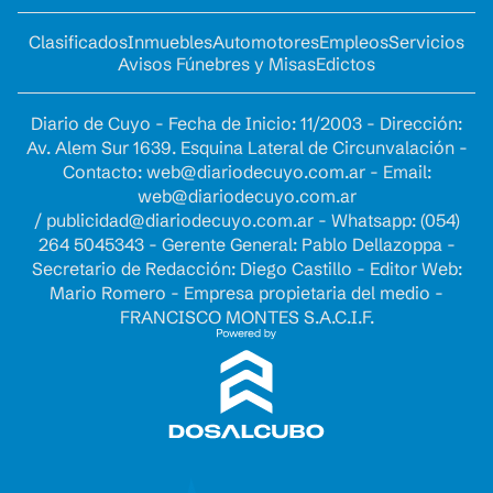
Clasificados
Inmuebles
Automotores
Empleos
Servicios
Avisos Fúnebres y Misas
Edictos
Diario de Cuyo - Fecha de Inicio: 11/2003 - Dirección:
Av. Alem Sur 1639. Esquina Lateral de Circunvalación -
Contacto:
web@diariodecuyo.com.ar
- Email:
web@diariodecuyo.com.ar
/
publicidad@diariodecuyo.com.ar
-
Whatsapp: (054)
264 5045343 - Gerente General: Pablo Dellazoppa -
Secretario de Redacción: Diego Castillo - Editor Web:
Mario Romero - Empresa propietaria del medio -
FRANCISCO MONTES S.A.C.I.F.