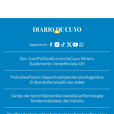
Seguinos en:
San Juan
Política
Economía
Cuyo Minero
Suplemento Verde
Revista OH
Policiales
Pasión Deportiva
Espectáculos
Argentina
El Mundo
Recetas
En las redes
Cartas del lector
Opinion
Sociales
Salud
Tecnología
Tendencia
Estado del tránsito