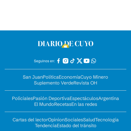
Seguinos en:
San Juan
Política
Economía
Cuyo Minero
Suplemento Verde
Revista OH
Policiales
Pasión Deportiva
Espectáculos
Argentina
El Mundo
Recetas
En las redes
Cartas del lector
Opinion
Sociales
Salud
Tecnología
Tendencia
Estado del tránsito