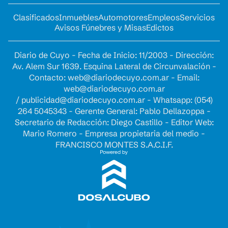
Clasificados
Inmuebles
Automotores
Empleos
Servicios
Avisos Fúnebres y Misas
Edictos
Diario de Cuyo - Fecha de Inicio: 11/2003 - Dirección:
Av. Alem Sur 1639. Esquina Lateral de Circunvalación -
Contacto:
web@diariodecuyo.com.ar
- Email:
web@diariodecuyo.com.ar
/
publicidad@diariodecuyo.com.ar
-
Whatsapp: (054)
264 5045343 - Gerente General: Pablo Dellazoppa -
Secretario de Redacción: Diego Castillo - Editor Web:
Mario Romero - Empresa propietaria del medio -
FRANCISCO MONTES S.A.C.I.F.