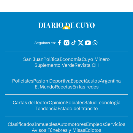
Seguinos en:
San Juan
Política
Economía
Cuyo Minero
Suplemento Verde
Revista OH
Policiales
Pasión Deportiva
Espectáculos
Argentina
El Mundo
Recetas
En las redes
Cartas del lector
Opinion
Sociales
Salud
Tecnología
Tendencia
Estado del tránsito
Clasificados
Inmuebles
Automotores
Empleos
Servicios
Avisos Fúnebres y Misas
Edictos