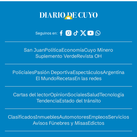
Seguinos en:
San Juan
Política
Economía
Cuyo Minero
Suplemento Verde
Revista OH
Policiales
Pasión Deportiva
Espectáculos
Argentina
El Mundo
Recetas
En las redes
Cartas del lector
Opinion
Sociales
Salud
Tecnología
Tendencia
Estado del tránsito
Clasificados
Inmuebles
Automotores
Empleos
Servicios
Avisos Fúnebres y Misas
Edictos