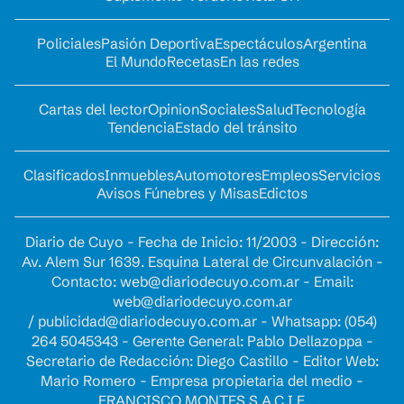
Policiales
Pasión Deportiva
Espectáculos
Argentina
El Mundo
Recetas
En las redes
Cartas del lector
Opinion
Sociales
Salud
Tecnología
Tendencia
Estado del tránsito
Clasificados
Inmuebles
Automotores
Empleos
Servicios
Avisos Fúnebres y Misas
Edictos
Diario de Cuyo - Fecha de Inicio: 11/2003 - Dirección:
Av. Alem Sur 1639. Esquina Lateral de Circunvalación -
Contacto:
web@diariodecuyo.com.ar
- Email:
web@diariodecuyo.com.ar
/
publicidad@diariodecuyo.com.ar
-
Whatsapp: (054)
264 5045343 - Gerente General: Pablo Dellazoppa -
Secretario de Redacción: Diego Castillo - Editor Web:
Mario Romero - Empresa propietaria del medio -
FRANCISCO MONTES S.A.C.I.F.