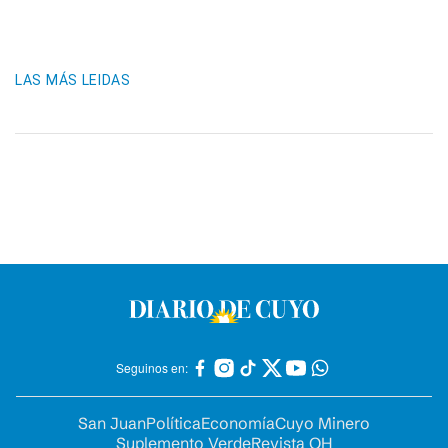
LAS MÁS LEIDAS
Seguinos en:
San Juan
Política
Economía
Cuyo Minero
Suplemento Verde
Revista OH