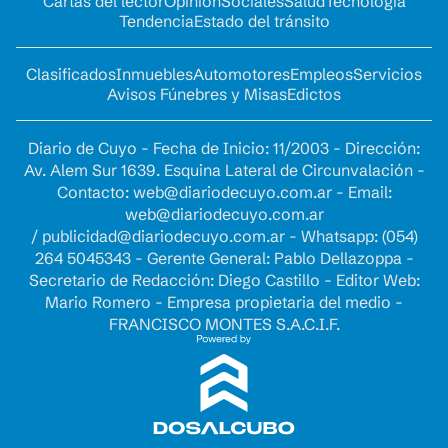
Cartas del lector
Opinion
Sociales
Salud
Tecnología
Tendencia
Estado del tránsito
Clasificados
Inmuebles
Automotores
Empleos
Servicios
Avisos Fúnebres y Misas
Edictos
Diario de Cuyo - Fecha de Inicio: 11/2003 - Dirección:
Av. Alem Sur 1639. Esquina Lateral de Circunvalación -
Contacto:
web@diariodecuyo.com.ar
- Email:
web@diariodecuyo.com.ar
/
publicidad@diariodecuyo.com.ar
-
Whatsapp: (054)
264 5045343 - Gerente General: Pablo Dellazoppa -
Secretario de Redacción: Diego Castillo - Editor Web:
Mario Romero - Empresa propietaria del medio -
FRANCISCO MONTES S.A.C.I.F.