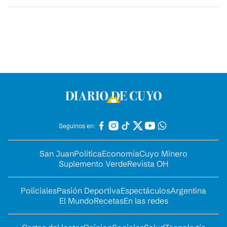
Seguinos en:
San Juan
Política
Economía
Cuyo Minero
Suplemento Verde
Revista OH
Policiales
Pasión Deportiva
Espectáculos
Argentina
El Mundo
Recetas
En las redes