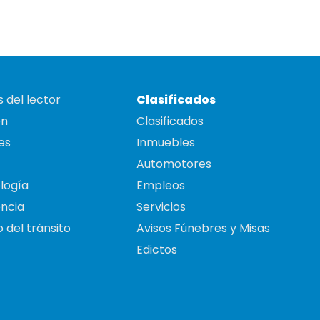
 del lector
Clasificados
on
Clasificados
es
Inmuebles
Automotores
logía
Empleos
ncia
Servicios
 del tránsito
Avisos Fúnebres y Misas
Edictos