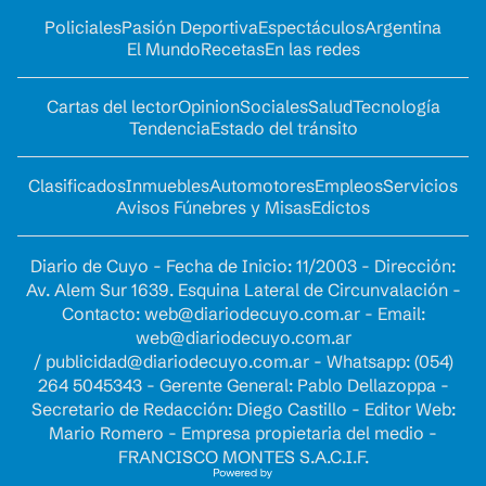
Policiales
Pasión Deportiva
Espectáculos
Argentina
El Mundo
Recetas
En las redes
Cartas del lector
Opinion
Sociales
Salud
Tecnología
Tendencia
Estado del tránsito
Clasificados
Inmuebles
Automotores
Empleos
Servicios
Avisos Fúnebres y Misas
Edictos
Diario de Cuyo - Fecha de Inicio: 11/2003 - Dirección:
Av. Alem Sur 1639. Esquina Lateral de Circunvalación -
Contacto:
web@diariodecuyo.com.ar
- Email:
web@diariodecuyo.com.ar
/
publicidad@diariodecuyo.com.ar
-
Whatsapp: (054)
264 5045343 - Gerente General: Pablo Dellazoppa -
Secretario de Redacción: Diego Castillo - Editor Web:
Mario Romero - Empresa propietaria del medio -
FRANCISCO MONTES S.A.C.I.F.