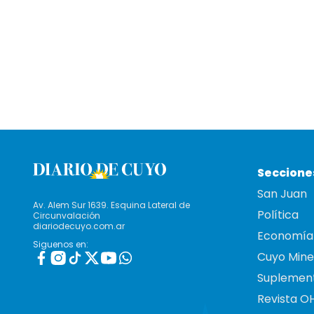
Seccione
San Juan
Av. Alem Sur 1639. Esquina Lateral de
Política
Circunvalación
diariodecuyo.com.ar
Economía
Siguenos en:
Cuyo Mine
Suplemen
Revista O