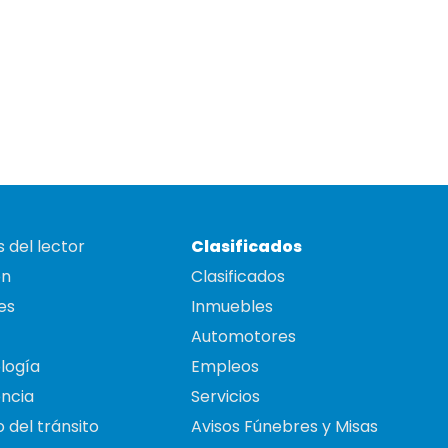
 del lector
Clasificados
on
Clasificados
es
Inmuebles
Automotores
logía
Empleos
ncia
Servicios
 del tránsito
Avisos Fúnebres y Misas