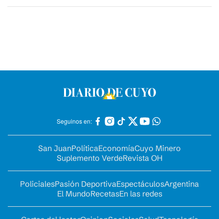
Seguinos en:
San Juan
Política
Economía
Cuyo Minero
Suplemento Verde
Revista OH
Policiales
Pasión Deportiva
Espectáculos
Argentina
El Mundo
Recetas
En las redes