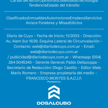
Cartas del lector
Opinion
Sociales
Salud
Tecnología
Tendencia
Estado del tránsito
Clasificados
Inmuebles
Automotores
Empleos
Servicios
Avisos Fúnebres y Misas
Edictos
Diario de Cuyo - Fecha de Inicio: 11/2003 - Dirección:
Av. Alem Sur 1639. Esquina Lateral de Circunvalación -
Contacto:
web@diariodecuyo.com.ar
- Email:
web@diariodecuyo.com.ar
/
publicidad@diariodecuyo.com.ar
-
Whatsapp: (054)
264 5045343 - Gerente General: Pablo Dellazoppa -
Secretario de Redacción: Diego Castillo - Editor Web:
Mario Romero - Empresa propietaria del medio -
FRANCISCO MONTES S.A.C.I.F.