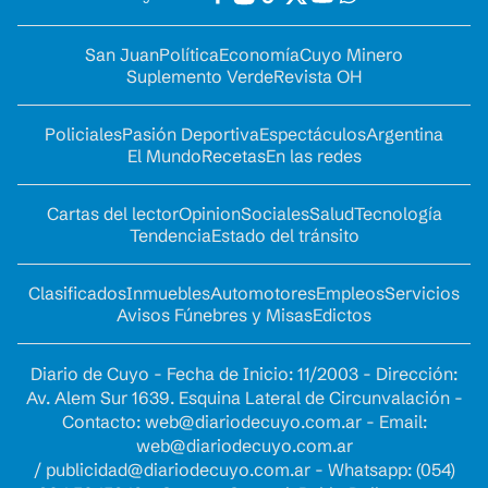
San Juan
Política
Economía
Cuyo Minero
Suplemento Verde
Revista OH
Policiales
Pasión Deportiva
Espectáculos
Argentina
El Mundo
Recetas
En las redes
Cartas del lector
Opinion
Sociales
Salud
Tecnología
Tendencia
Estado del tránsito
Clasificados
Inmuebles
Automotores
Empleos
Servicios
Avisos Fúnebres y Misas
Edictos
Diario de Cuyo - Fecha de Inicio: 11/2003 - Dirección:
Av. Alem Sur 1639. Esquina Lateral de Circunvalación -
Contacto:
web@diariodecuyo.com.ar
- Email:
web@diariodecuyo.com.ar
/
publicidad@diariodecuyo.com.ar
-
Whatsapp: (054)