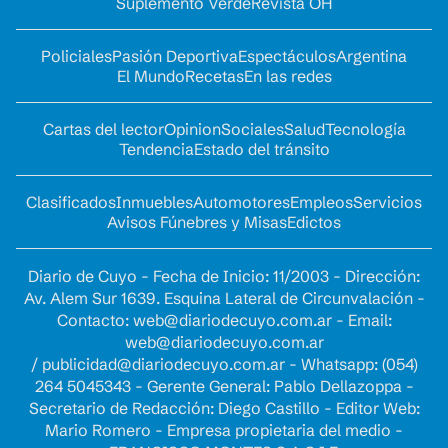
Suplemento Verde
Revista OH
Policiales
Pasión Deportiva
Espectáculos
Argentina
El Mundo
Recetas
En las redes
Cartas del lector
Opinion
Sociales
Salud
Tecnología
Tendencia
Estado del tránsito
Clasificados
Inmuebles
Automotores
Empleos
Servicios
Avisos Fúnebres y Misas
Edictos
Diario de Cuyo - Fecha de Inicio: 11/2003 - Dirección:
Av. Alem Sur 1639. Esquina Lateral de Circunvalación -
Contacto:
web@diariodecuyo.com.ar
- Email:
web@diariodecuyo.com.ar
/
publicidad@diariodecuyo.com.ar
-
Whatsapp: (054)
264 5045343 - Gerente General: Pablo Dellazoppa -
Secretario de Redacción: Diego Castillo - Editor Web:
Mario Romero - Empresa propietaria del medio -