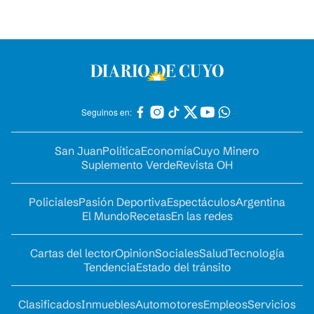
Seguinos en:
San Juan
Política
Economía
Cuyo Minero
Suplemento Verde
Revista OH
Policiales
Pasión Deportiva
Espectáculos
Argentina
El Mundo
Recetas
En las redes
Cartas del lector
Opinion
Sociales
Salud
Tecnología
Tendencia
Estado del tránsito
Clasificados
Inmuebles
Automotores
Empleos
Servicios