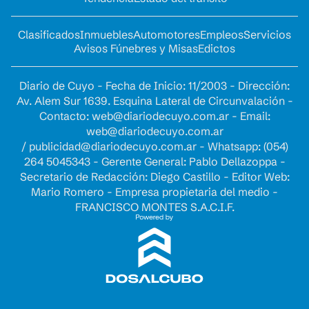
Clasificados
Inmuebles
Automotores
Empleos
Servicios
Avisos Fúnebres y Misas
Edictos
Diario de Cuyo - Fecha de Inicio: 11/2003 - Dirección:
Av. Alem Sur 1639. Esquina Lateral de Circunvalación -
Contacto:
web@diariodecuyo.com.ar
- Email:
web@diariodecuyo.com.ar
/
publicidad@diariodecuyo.com.ar
-
Whatsapp: (054)
264 5045343 - Gerente General: Pablo Dellazoppa -
Secretario de Redacción: Diego Castillo - Editor Web:
Mario Romero - Empresa propietaria del medio -
FRANCISCO MONTES S.A.C.I.F.