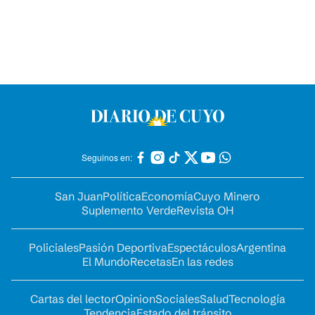
Seguinos en:
San Juan
Política
Economía
Cuyo Minero
Suplemento Verde
Revista OH
Policiales
Pasión Deportiva
Espectáculos
Argentina
El Mundo
Recetas
En las redes
Cartas del lector
Opinion
Sociales
Salud
Tecnología
Tendencia
Estado del tránsito