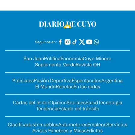
Seguinos en:
San Juan
Política
Economía
Cuyo Minero
Suplemento Verde
Revista OH
Policiales
Pasión Deportiva
Espectáculos
Argentina
El Mundo
Recetas
En las redes
Cartas del lector
Opinion
Sociales
Salud
Tecnología
Tendencia
Estado del tránsito
Clasificados
Inmuebles
Automotores
Empleos
Servicios
Avisos Fúnebres y Misas
Edictos