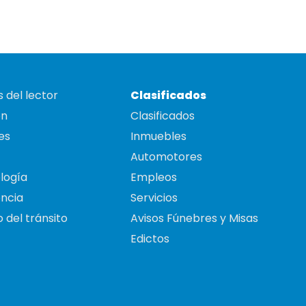
 del lector
Clasificados
on
Clasificados
es
Inmuebles
Automotores
logía
Empleos
ncia
Servicios
 del tránsito
Avisos Fúnebres y Misas
Edictos