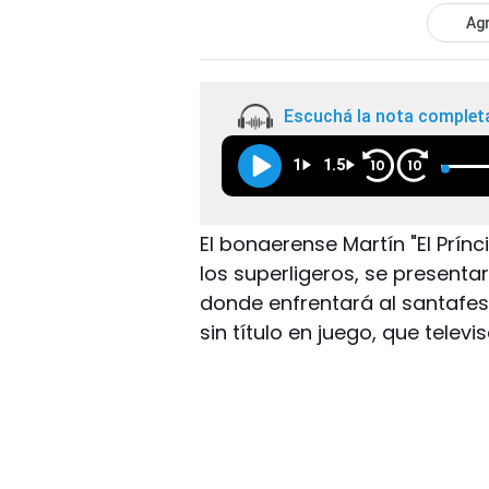
Agr
Escuchá la nota complet
1
1.5
10
10
El bonaerense Martín "El Prí
los superligeros, se presenta
donde enfrentará al santafes
sin título en juego, que televi