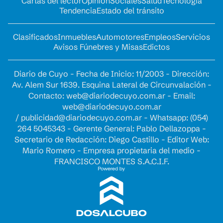
Cartas del lector
Opinion
Sociales
Salud
Tecnología
Tendencia
Estado del tránsito
Clasificados
Inmuebles
Automotores
Empleos
Servicios
Avisos Fúnebres y Misas
Edictos
Diario de Cuyo - Fecha de Inicio: 11/2003 - Dirección:
Av. Alem Sur 1639. Esquina Lateral de Circunvalación -
Contacto:
web@diariodecuyo.com.ar
- Email:
web@diariodecuyo.com.ar
/
publicidad@diariodecuyo.com.ar
-
Whatsapp: (054)
264 5045343 - Gerente General: Pablo Dellazoppa -
Secretario de Redacción: Diego Castillo - Editor Web:
Mario Romero - Empresa propietaria del medio -
FRANCISCO MONTES S.A.C.I.F.