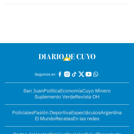
Seguinos en:
San Juan
Política
Economía
Cuyo Minero
Suplemento Verde
Revista OH
Policiales
Pasión Deportiva
Espectáculos
Argentina
El Mundo
Recetas
En las redes