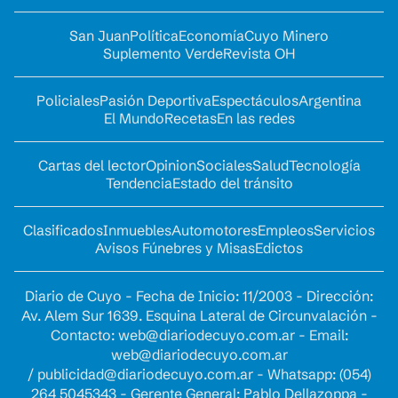
San Juan
Política
Economía
Cuyo Minero
Suplemento Verde
Revista OH
Policiales
Pasión Deportiva
Espectáculos
Argentina
El Mundo
Recetas
En las redes
Cartas del lector
Opinion
Sociales
Salud
Tecnología
Tendencia
Estado del tránsito
Clasificados
Inmuebles
Automotores
Empleos
Servicios
Avisos Fúnebres y Misas
Edictos
Diario de Cuyo - Fecha de Inicio: 11/2003 - Dirección:
Av. Alem Sur 1639. Esquina Lateral de Circunvalación -
Contacto:
web@diariodecuyo.com.ar
- Email:
web@diariodecuyo.com.ar
/
publicidad@diariodecuyo.com.ar
-
Whatsapp: (054)
264 5045343 - Gerente General: Pablo Dellazoppa -