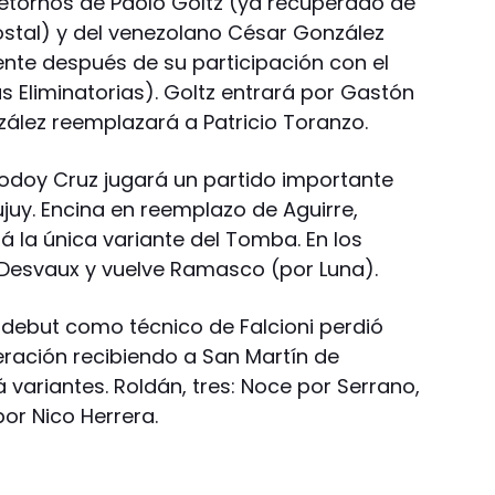
 retornos de Paolo Goltz (ya recuperado de
costal) y del venezolano César González
ente después de su participación con el
s Eliminatorias). Goltz entrará por Gastón
ález reemplazará a Patricio Toranzo.
odoy Cruz jugará un partido importante
juy. Encina en reemplazo de Aguirre,
á la única variante del Tomba. En los
r Desvaux y vuelve Ramasco (por Luna).
el debut como técnico de Falcioni perdió
peración recibiendo a San Martín de
á variantes. Roldán, tres: Noce por Serrano,
or Nico Herrera.