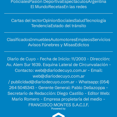
Policiales
Pasión Deportiva
Espectáculos
Argentina
El Mundo
Recetas
En las redes
Cartas del lector
Opinion
Sociales
Salud
Tecnología
Tendencia
Estado del tránsito
Clasificados
Inmuebles
Automotores
Empleos
Servicios
Avisos Fúnebres y Misas
Edictos
Diario de Cuyo - Fecha de Inicio: 11/2003 - Dirección:
Av. Alem Sur 1639. Esquina Lateral de Circunvalación -
Contacto:
web@diariodecuyo.com.ar
- Email:
web@diariodecuyo.com.ar
/
publicidad@diariodecuyo.com.ar
-
Whatsapp: (054)
264 5045343 - Gerente General: Pablo Dellazoppa -
Secretario de Redacción: Diego Castillo - Editor Web:
Mario Romero - Empresa propietaria del medio -
FRANCISCO MONTES S.A.C.I.F.