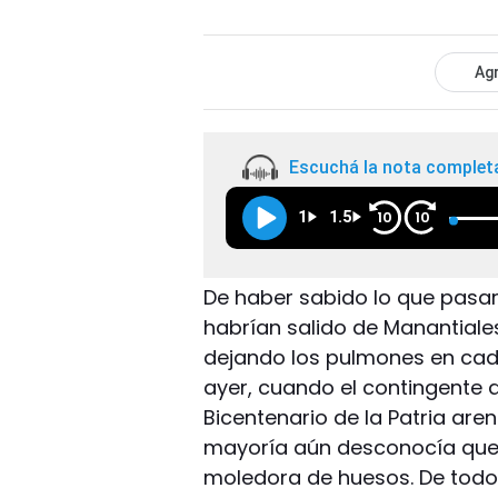
Agr
Escuchá la nota complet
1
1.5
10
10
De haber sabido lo que pasa
habrían salido de Manantiale
dejando los pulmones en cada
ayer, cuando el contingente d
Bicentenario de la Patria are
mayoría aún desconocía que e
moledora de huesos. De todos