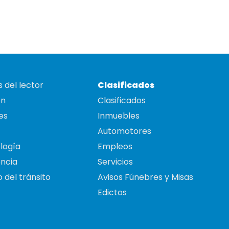
 del lector
Clasificados
on
Clasificados
es
Inmuebles
Automotores
logía
Empleos
ncia
Servicios
 del tránsito
Avisos Fúnebres y Misas
Edictos