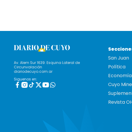
Seccione
San Juan
Av. Alem Sur 1639. Esquina Lateral de
Política
Circunvalación
diariodecuyo.com.ar
Economía
Siguenos en:
Cuyo Mine
Suplemen
Revista O