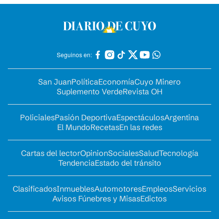
Seguinos en:
San Juan
Política
Economía
Cuyo Minero
Suplemento Verde
Revista OH
Policiales
Pasión Deportiva
Espectáculos
Argentina
El Mundo
Recetas
En las redes
Cartas del lector
Opinion
Sociales
Salud
Tecnología
Tendencia
Estado del tránsito
Clasificados
Inmuebles
Automotores
Empleos
Servicios
Avisos Fúnebres y Misas
Edictos