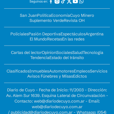
Seguinos en:
San Juan
Política
Economía
Cuyo Minero
Suplemento Verde
Revista OH
Policiales
Pasión Deportiva
Espectáculos
Argentina
El Mundo
Recetas
En las redes
Cartas del lector
Opinion
Sociales
Salud
Tecnología
Tendencia
Estado del tránsito
Clasificados
Inmuebles
Automotores
Empleos
Servicios
Avisos Fúnebres y Misas
Edictos
Diario de Cuyo - Fecha de Inicio: 11/2003 - Dirección:
Av. Alem Sur 1639. Esquina Lateral de Circunvalación -
Contacto:
web@diariodecuyo.com.ar
- Email:
web@diariodecuyo.com.ar
/
publicidad@diariodecuyo.com.ar
-
Whatsapp: (054)