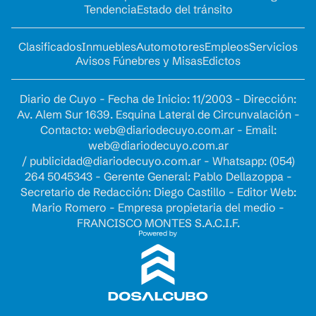
Tendencia
Estado del tránsito
Clasificados
Inmuebles
Automotores
Empleos
Servicios
Avisos Fúnebres y Misas
Edictos
Diario de Cuyo - Fecha de Inicio: 11/2003 - Dirección:
Av. Alem Sur 1639. Esquina Lateral de Circunvalación -
Contacto:
web@diariodecuyo.com.ar
- Email:
web@diariodecuyo.com.ar
/
publicidad@diariodecuyo.com.ar
-
Whatsapp: (054)
264 5045343 - Gerente General: Pablo Dellazoppa -
Secretario de Redacción: Diego Castillo - Editor Web:
Mario Romero - Empresa propietaria del medio -
FRANCISCO MONTES S.A.C.I.F.