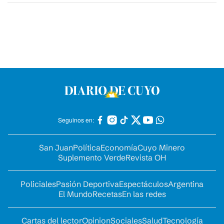
Seguinos en:
San Juan
Política
Economía
Cuyo Minero
Suplemento Verde
Revista OH
Policiales
Pasión Deportiva
Espectáculos
Argentina
El Mundo
Recetas
En las redes
Cartas del lector
Opinion
Sociales
Salud
Tecnología