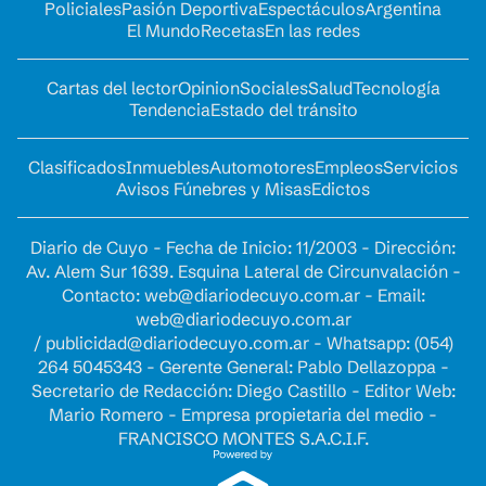
Policiales
Pasión Deportiva
Espectáculos
Argentina
El Mundo
Recetas
En las redes
Cartas del lector
Opinion
Sociales
Salud
Tecnología
Tendencia
Estado del tránsito
Clasificados
Inmuebles
Automotores
Empleos
Servicios
Avisos Fúnebres y Misas
Edictos
Diario de Cuyo - Fecha de Inicio: 11/2003 - Dirección:
Av. Alem Sur 1639. Esquina Lateral de Circunvalación -
Contacto:
web@diariodecuyo.com.ar
- Email:
web@diariodecuyo.com.ar
/
publicidad@diariodecuyo.com.ar
-
Whatsapp: (054)
264 5045343 - Gerente General: Pablo Dellazoppa -
Secretario de Redacción: Diego Castillo - Editor Web:
Mario Romero - Empresa propietaria del medio -
FRANCISCO MONTES S.A.C.I.F.