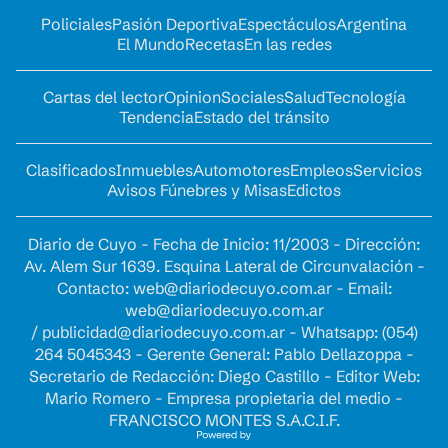
Policiales
Pasión Deportiva
Espectáculos
Argentina
El Mundo
Recetas
En las redes
Cartas del lector
Opinion
Sociales
Salud
Tecnología
Tendencia
Estado del tránsito
Clasificados
Inmuebles
Automotores
Empleos
Servicios
Avisos Fúnebres y Misas
Edictos
Diario de Cuyo - Fecha de Inicio: 11/2003 - Dirección:
Av. Alem Sur 1639. Esquina Lateral de Circunvalación -
Contacto:
web@diariodecuyo.com.ar
- Email:
web@diariodecuyo.com.ar
/
publicidad@diariodecuyo.com.ar
-
Whatsapp: (054)
264 5045343 - Gerente General: Pablo Dellazoppa -
Secretario de Redacción: Diego Castillo - Editor Web:
Mario Romero - Empresa propietaria del medio -
FRANCISCO MONTES S.A.C.I.F.