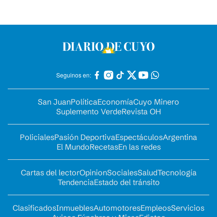
Seguinos en:
San Juan
Política
Economía
Cuyo Minero
Suplemento Verde
Revista OH
Policiales
Pasión Deportiva
Espectáculos
Argentina
El Mundo
Recetas
En las redes
Cartas del lector
Opinion
Sociales
Salud
Tecnología
Tendencia
Estado del tránsito
Clasificados
Inmuebles
Automotores
Empleos
Servicios