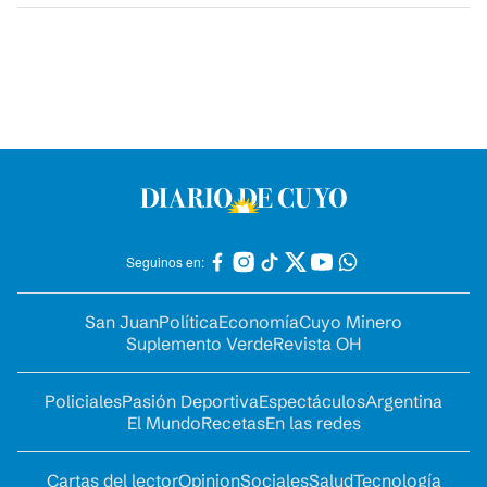
Seguinos en:
San Juan
Política
Economía
Cuyo Minero
Suplemento Verde
Revista OH
Policiales
Pasión Deportiva
Espectáculos
Argentina
El Mundo
Recetas
En las redes
Cartas del lector
Opinion
Sociales
Salud
Tecnología