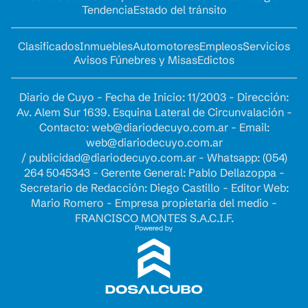
Tendencia
Estado del tránsito
Clasificados
Inmuebles
Automotores
Empleos
Servicios
Avisos Fúnebres y Misas
Edictos
Diario de Cuyo - Fecha de Inicio: 11/2003 - Dirección:
Av. Alem Sur 1639. Esquina Lateral de Circunvalación -
Contacto:
web@diariodecuyo.com.ar
- Email:
web@diariodecuyo.com.ar
/
publicidad@diariodecuyo.com.ar
-
Whatsapp: (054)
264 5045343 - Gerente General: Pablo Dellazoppa -
Secretario de Redacción: Diego Castillo - Editor Web:
Mario Romero - Empresa propietaria del medio -
FRANCISCO MONTES S.A.C.I.F.