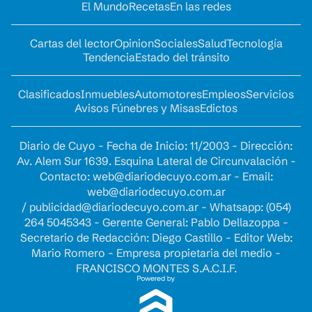
El Mundo
Recetas
En las redes
Cartas del lector
Opinion
Sociales
Salud
Tecnología
Tendencia
Estado del tránsito
Clasificados
Inmuebles
Automotores
Empleos
Servicios
Avisos Fúnebres y Misas
Edictos
Diario de Cuyo - Fecha de Inicio: 11/2003 - Dirección:
Av. Alem Sur 1639. Esquina Lateral de Circunvalación -
Contacto:
web@diariodecuyo.com.ar
- Email:
web@diariodecuyo.com.ar
/
publicidad@diariodecuyo.com.ar
-
Whatsapp: (054)
264 5045343 - Gerente General: Pablo Dellazoppa -
Secretario de Redacción: Diego Castillo - Editor Web:
Mario Romero - Empresa propietaria del medio -
FRANCISCO MONTES S.A.C.I.F.