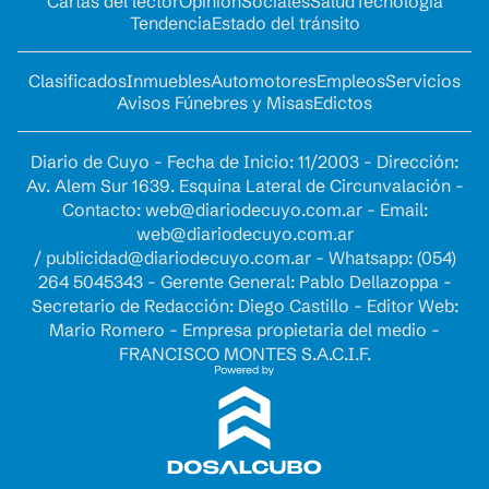
Cartas del lector
Opinion
Sociales
Salud
Tecnología
Tendencia
Estado del tránsito
Clasificados
Inmuebles
Automotores
Empleos
Servicios
Avisos Fúnebres y Misas
Edictos
Diario de Cuyo - Fecha de Inicio: 11/2003 - Dirección:
Av. Alem Sur 1639. Esquina Lateral de Circunvalación -
Contacto:
web@diariodecuyo.com.ar
- Email:
web@diariodecuyo.com.ar
/
publicidad@diariodecuyo.com.ar
-
Whatsapp: (054)
264 5045343 - Gerente General: Pablo Dellazoppa -
Secretario de Redacción: Diego Castillo - Editor Web:
Mario Romero - Empresa propietaria del medio -
FRANCISCO MONTES S.A.C.I.F.