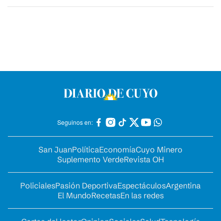
Seguinos en:
San Juan
Política
Economía
Cuyo Minero
Suplemento Verde
Revista OH
Policiales
Pasión Deportiva
Espectáculos
Argentina
El Mundo
Recetas
En las redes