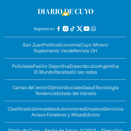
Seguinos en:
San Juan
Política
Economía
Cuyo Minero
Suplemento Verde
Revista OH
Policiales
Pasión Deportiva
Espectáculos
Argentina
El Mundo
Recetas
En las redes
Cartas del lector
Opinion
Sociales
Salud
Tecnología
Tendencia
Estado del tránsito
Clasificados
Inmuebles
Automotores
Empleos
Servicios
Avisos Fúnebres y Misas
Edictos
Diario de Cuyo - Fecha de Inicio: 11/2003 - Dirección: