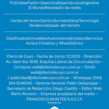
Policiales
Pasión Deportiva
Espectáculos
Argentina
El Mundo
Recetas
En las redes
Cartas del lector
Opinion
Sociales
Salud
Tecnología
Tendencia
Estado del tránsito
Clasificados
Inmuebles
Automotores
Empleos
Servicios
Avisos Fúnebres y Misas
Edictos
Diario de Cuyo - Fecha de Inicio: 11/2003 - Dirección:
Av. Alem Sur 1639. Esquina Lateral de Circunvalación -
Contacto:
web@diariodecuyo.com.ar
- Email:
web@diariodecuyo.com.ar
/
publicidad@diariodecuyo.com.ar
-
Whatsapp: (054)
264 5045343 - Gerente General: Pablo Dellazoppa -
Secretario de Redacción: Diego Castillo - Editor Web:
Mario Romero - Empresa propietaria del medio -
FRANCISCO MONTES S.A.C.I.F.