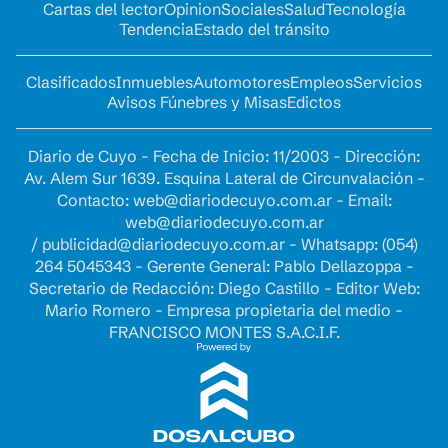
Cartas del lector
Opinion
Sociales
Salud
Tecnología
Tendencia
Estado del tránsito
Clasificados
Inmuebles
Automotores
Empleos
Servicios
Avisos Fúnebres y Misas
Edictos
Diario de Cuyo - Fecha de Inicio: 11/2003 - Dirección:
Av. Alem Sur 1639. Esquina Lateral de Circunvalación -
Contacto:
web@diariodecuyo.com.ar
- Email:
web@diariodecuyo.com.ar
/
publicidad@diariodecuyo.com.ar
-
Whatsapp: (054)
264 5045343 - Gerente General: Pablo Dellazoppa -
Secretario de Redacción: Diego Castillo - Editor Web:
Mario Romero - Empresa propietaria del medio -
FRANCISCO MONTES S.A.C.I.F.