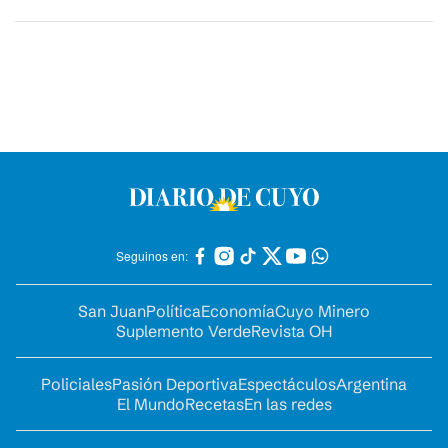
Seguinos en:
San Juan
Política
Economía
Cuyo Minero
Suplemento Verde
Revista OH
Policiales
Pasión Deportiva
Espectáculos
Argentina
El Mundo
Recetas
En las redes