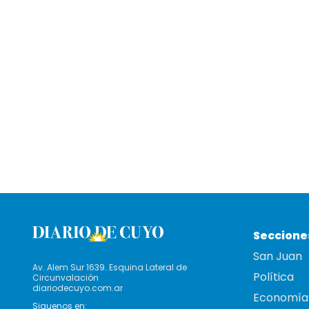
Seccione
San Juan
Av. Alem Sur 1639. Esquina Lateral de
Política
Circunvalación
diariodecuyo.com.ar
Economía
Siguenos en: