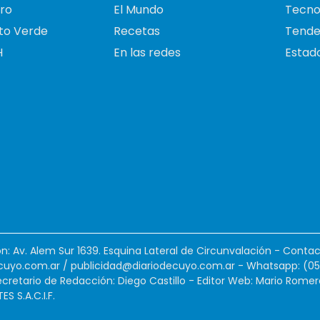
ro
El Mundo
Tecno
to Verde
Recetas
Tende
H
En las redes
Estado
ión: Av. Alem Sur 1639. Esquina Lateral de Circunvalación - Contac
cuyo.com.ar
/
publicidad@diariodecuyo.com.ar
-
Whatsapp: (0
cretario de Redacción: Diego Castillo - Editor Web: Mario Romer
 S.A.C.I.F.