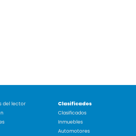
 del lector
Clasificados
on
Clasificados
es
Inmuebles
Automotores