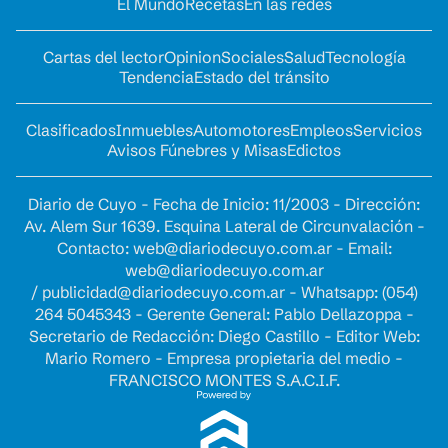
El Mundo
Recetas
En las redes
Cartas del lector
Opinion
Sociales
Salud
Tecnología
Tendencia
Estado del tránsito
Clasificados
Inmuebles
Automotores
Empleos
Servicios
Avisos Fúnebres y Misas
Edictos
Diario de Cuyo - Fecha de Inicio: 11/2003 - Dirección:
Av. Alem Sur 1639. Esquina Lateral de Circunvalación -
Contacto:
web@diariodecuyo.com.ar
- Email:
web@diariodecuyo.com.ar
/
publicidad@diariodecuyo.com.ar
-
Whatsapp: (054)
264 5045343 - Gerente General: Pablo Dellazoppa -
Secretario de Redacción: Diego Castillo - Editor Web:
Mario Romero - Empresa propietaria del medio -
FRANCISCO MONTES S.A.C.I.F.