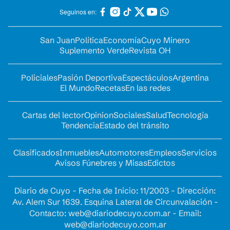
Seguinos en:
San Juan
Política
Economía
Cuyo Minero
Suplemento Verde
Revista OH
Policiales
Pasión Deportiva
Espectáculos
Argentina
El Mundo
Recetas
En las redes
Cartas del lector
Opinion
Sociales
Salud
Tecnología
Tendencia
Estado del tránsito
Clasificados
Inmuebles
Automotores
Empleos
Servicios
Avisos Fúnebres y Misas
Edictos
Diario de Cuyo - Fecha de Inicio: 11/2003 - Dirección:
Av. Alem Sur 1639. Esquina Lateral de Circunvalación -
Contacto:
web@diariodecuyo.com.ar
- Email:
web@diariodecuyo.com.ar