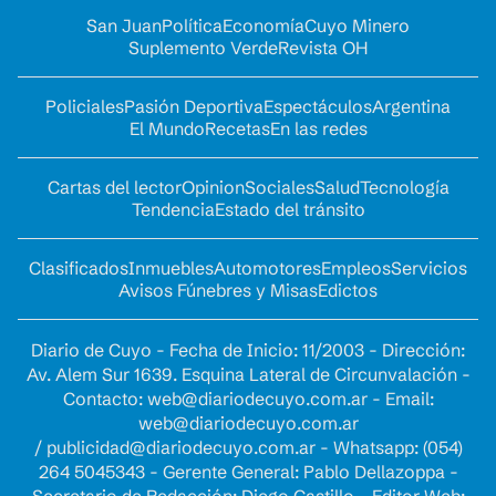
San Juan
Política
Economía
Cuyo Minero
Suplemento Verde
Revista OH
Policiales
Pasión Deportiva
Espectáculos
Argentina
El Mundo
Recetas
En las redes
Cartas del lector
Opinion
Sociales
Salud
Tecnología
Tendencia
Estado del tránsito
Clasificados
Inmuebles
Automotores
Empleos
Servicios
Avisos Fúnebres y Misas
Edictos
Diario de Cuyo - Fecha de Inicio: 11/2003 - Dirección:
Av. Alem Sur 1639. Esquina Lateral de Circunvalación -
Contacto:
web@diariodecuyo.com.ar
- Email:
web@diariodecuyo.com.ar
/
publicidad@diariodecuyo.com.ar
-
Whatsapp: (054)
264 5045343 - Gerente General: Pablo Dellazoppa -
Secretario de Redacción: Diego Castillo - Editor Web: