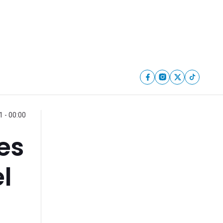
 - 00:00
es
l