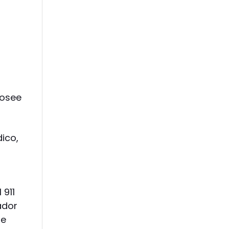
posee
dico,
 911
ador
te