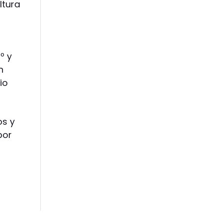
ltura
º y
n
io
os y
por