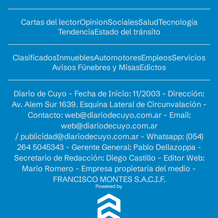
Cartas del lector
Opinion
Sociales
Salud
Tecnología
Tendencia
Estado del tránsito
Clasificados
Inmuebles
Automotores
Empleos
Servicios
Avisos Fúnebres y Misas
Edictos
Diario de Cuyo - Fecha de Inicio: 11/2003 - Dirección:
Av. Alem Sur 1639. Esquina Lateral de Circunvalación -
Contacto:
web@diariodecuyo.com.ar
- Email:
web@diariodecuyo.com.ar
/
publicidad@diariodecuyo.com.ar
-
Whatsapp: (054)
264 5045343 - Gerente General: Pablo Dellazoppa -
Secretario de Redacción: Diego Castillo - Editor Web:
Mario Romero - Empresa propietaria del medio -
FRANCISCO MONTES S.A.C.I.F.