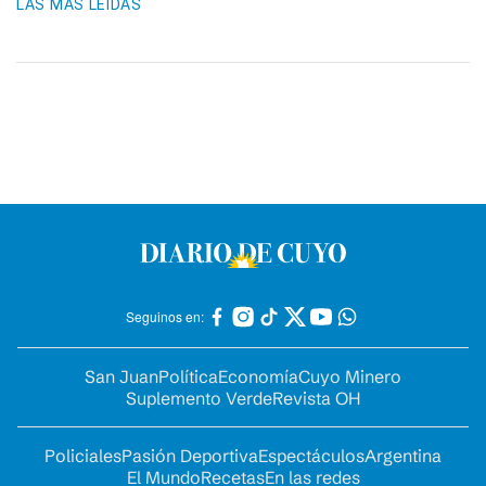
LAS MÁS LEIDAS
Seguinos en:
San Juan
Política
Economía
Cuyo Minero
Suplemento Verde
Revista OH
Policiales
Pasión Deportiva
Espectáculos
Argentina
El Mundo
Recetas
En las redes