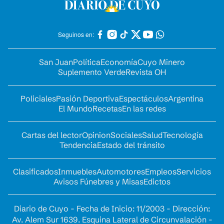
Seguinos en:
San Juan
Política
Economía
Cuyo Minero
Suplemento Verde
Revista OH
Policiales
Pasión Deportiva
Espectáculos
Argentina
El Mundo
Recetas
En las redes
Cartas del lector
Opinion
Sociales
Salud
Tecnología
Tendencia
Estado del tránsito
Clasificados
Inmuebles
Automotores
Empleos
Servicios
Avisos Fúnebres y Misas
Edictos
Diario de Cuyo - Fecha de Inicio: 11/2003 - Dirección:
Av. Alem Sur 1639. Esquina Lateral de Circunvalación -