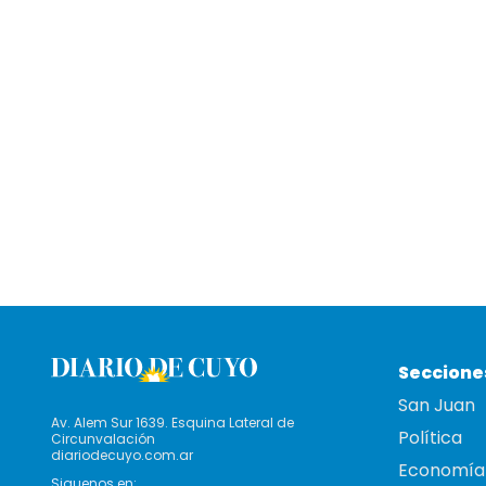
Seccione
San Juan
Av. Alem Sur 1639. Esquina Lateral de
Política
Circunvalación
diariodecuyo.com.ar
Economía
Siguenos en: