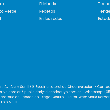
ro
El Mundo
Tecno
to Verde
Recetas
Tende
H
En las redes
Estado
ión: Av. Alem Sur 1639. Esquina Lateral de Circunvalación - Contac
cuyo.com.ar
/
publicidad@diariodecuyo.com.ar
-
Whatsapp: (0
cretario de Redacción: Diego Castillo - Editor Web: Mario Romer
 S.A.C.I.F.