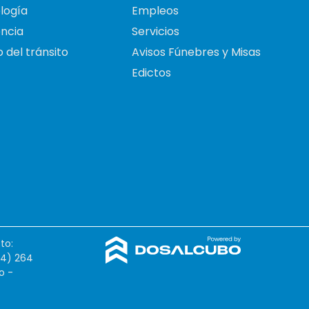
logía
Empleos
ncia
Servicios
 del tránsito
Avisos Fúnebres y Misas
Edictos
to:
54) 264
o -