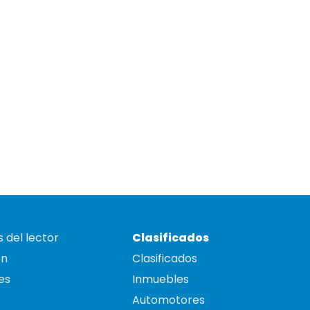
 del lector
Clasificados
on
Clasificados
es
Inmuebles
Automotores