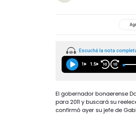
Agr
Escuchá la nota complet
1
1.5
10
10
El gobernador bonaerense Dani
para 2011 y buscará su reele
confirmó ayer su jefe de Gabi